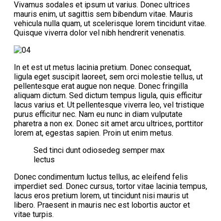
Vivamus sodales et ipsum ut varius. Donec ultrices
mauris enim, ut sagittis sem bibendum vitae. Mauris
vehicula nulla quam, ut scelerisque lorem tincidunt vitae.
Quisque viverra dolor vel nibh hendrerit venenatis.
In et est ut metus lacinia pretium. Donec consequat,
ligula eget suscipit laoreet, sem orci molestie tellus, ut
pellentesque erat augue non neque. Donec fringilla
aliquam dictum. Sed dictum tempus ligula, quis efficitur
lacus varius et. Ut pellentesque viverra leo, vel tristique
purus efficitur nec. Nam eu nunc in diam vulputate
pharetra a non ex. Donec sit amet arcu ultrices, porttitor
lorem at, egestas sapien. Proin ut enim metus.
Sed tinci dunt odiosedeg semper max
lectus
Donec condimentum luctus tellus, ac eleifend felis
imperdiet sed. Donec cursus, tortor vitae lacinia tempus,
lacus eros pretium lorem, ut tincidunt nisi mauris ut
libero. Praesent in mauris nec est lobortis auctor et
vitae turpis.