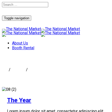
Toggle navigation
About Us
Booth Rental
The Year
Ark
/
News 3
/
The Year
The Year
L
orem ipsum dolor sit amet, consectetur adipiscing elit.