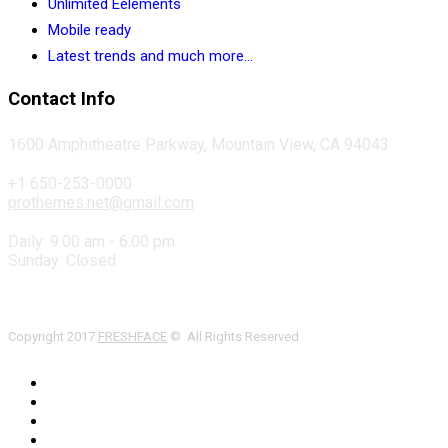
Unlimited Eelements
Mobile ready
Latest trends and much more...
Contact Info
1600 Amphitheatre Parkway, Mountain View, CA 94043
+1 650-253-0000
prothemes.net@gmail.com
Daily: 9:00 am - 6:00 pm
Sunday: Closed
Copyright 2017
FRESHFACE
© All Rights Reserved