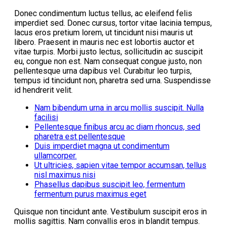
Donec condimentum luctus tellus, ac eleifend felis
imperdiet sed. Donec cursus, tortor vitae lacinia tempus,
lacus eros pretium lorem, ut tincidunt nisi mauris ut
libero. Praesent in mauris nec est lobortis auctor et
vitae turpis. Morbi justo lectus, sollicitudin ac suscipit
eu, congue non est. Nam consequat congue justo, non
pellentesque urna dapibus vel. Curabitur leo turpis,
tempus id tincidunt non, pharetra sed urna. Suspendisse
id hendrerit velit.
Nam bibendum urna in arcu mollis suscipit. Nulla
facilisi
Pellentesque finibus arcu ac diam rhoncus, sed
pharetra est pellentesque
Duis imperdiet magna ut condimentum
ullamcorper.
Ut ultricies, sapien vitae tempor accumsan, tellus
nisl maximus nisi
Phasellus dapibus suscipit leo, fermentum
fermentum purus maximus eget
Quisque non tincidunt ante. Vestibulum suscipit eros in
mollis sagittis. Nam convallis eros in blandit tempus.